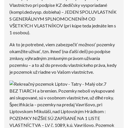
Vlastníctvo pri podpise KZ dedičsky vysporiadané
(kompl.ded.vysp. dobieha) – JEDEN SPOLUVLASTNÍK
S GENERÁLNYM SPLNOMOCNENÍM OD
VŠETKÝCH VLASTNÍKOV (pri kúpe teda jednáte len s
1 osobou).
Ak to je potrebné, viem zabezpečiť možnosť pozemky
okamžite užívať, tzn. ihneď (na ďalší deň) po podpise
zmluvy, výhradným zmluvným právom užívania
pozemku – a to až do prevodu vlastníckeho práva, kedy
je pozemok už riadne vo Vašom vlastníctve.
BEZ TIARCH a bremien. Pozemky neboli vykupované
ani skupované, sú v osobnom vlastníctve, už dlhé roky.
Špecifikácia – pozemky na predaj Vavrišovo, pri
Liptovskom Mikuláši, nad Liptovským Hrádkom :
POZEMKY NIŽŠIE SÚ ZAPÍSANÉ NA 1 LISTE
VLASTNÍCTVA – LV č. 1089, k.ú. Vavrišovo. Pozemok