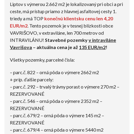
Liptov s výmerou 2.662 m2 je lokalizovaný pri obci a pri
ceste, má prístup priamo z hlavnej asfaltovej cesty 1.
triedy a má TOP
konečnú klientsku cenu len 4,20
EUR/m2
. Tento pozemok je v tesnej blízkosti obce
VAVRIŠOVO, v extraviláne, len 700 metrov od
INTRAVILÁNU!
Stavebné pozemky
v intraviláne
Vavrišova
– aktuálna cena je až
135 EUR/m2
!
Všetky pozemky, parcelné čísla:
– parc.č. 822 – orná pôda o výmere 2662 m2
+ príp. ďalšie parcely:
– parc.č. 292 – trvalý trávny porast o výmere 270 m2 –
REZERVOVANÉ
– parc.č. 546 – orná pôda o výmere 2352 m2 –
REZERVOVANÉ
– parc.č. 679/2 – orná pôda o výmere 145 m2 –
REZERVOVANÉ
– parc.č. 679/4 – orná pôda o výmere 5440 m2