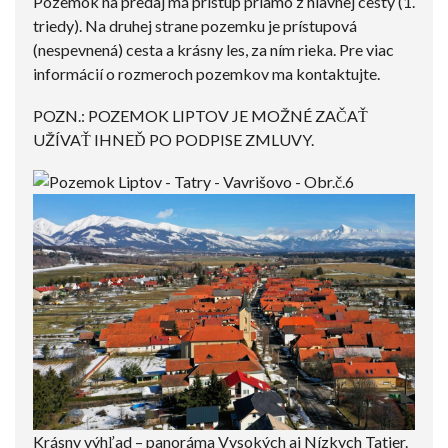
Pozemok na predaj má prístup priamo z hlavnej cesty (1.
triedy). Na druhej strane pozemku je prístupová
(nespevnená) cesta a krásny les, za ním rieka. Pre viac
informácií o rozmeroch pozemkov ma kontaktujte.
POZN.: POZEMOK LIPTOV JE MOŽNÉ ZAČAŤ
UŽÍVAŤ IHNEĎ PO PODPISE ZMLUVY.
Krásny výhľad – panoráma Vysokých aj Nízkych Tatier.