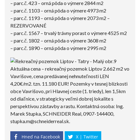
– parc.č. 423 – orná pôda o výmere 2844 m2
– parc.č. 1103 – orná pôda o výmere 4973 m2
– parc.č. 1193 – orná pôda o výmere 2073 m2 –
REZERVOVANÉ
– parc.č. 1567 – trvalý trávny porast o výmere 4525 m2
– parc.č. 1802 – orná pôda o výmere 3608 m2
– parc.č. 1890 – orná pôda o výmere 2995 m2
Aktuálna cena – rekreačný pozemok Liptov 2.662 m2 vo
Vavrišove, cena predávanej nehnuteľnosti LEN
4,20€/m2. tzn. 11.180 EUR! Pozemky v tesnej blízkosti
obce Vavrišovo, pri Hlavnej ceste (1. triedy), len 1,5km
od diaľnice, v strategicky veľmi dobrej lokalite s
perspektívou zástavby a rastu. Kontaktná osoba: Ing.
Marek Stupka, SCHNEIDER Real, 0907-144400,
stupka.m@schneiderreal.sk
.
Hneď na Facebook
X | Twitter