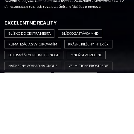
zasiahli čo najviac ľudí - a dosiahli úspech. Zákazníka získavame až na 12
dimenzionálne rôznych rovinách. Šetríme Váš čas a peniaze.
EXCELENTNÉ REALITY
BLÍZKO DO CENTRA MESTA
BLÍZKO ZASTÁVKA MHD
KLIMATIZÁCIA S VYKUROVANÍM
KRÁSNE RIEŠENÝ INTERIÉR
LUXUSNÝ ŠTÝL NEHNUTEĽNOSTI
MNOŽSTVO ZELENE
NÁDHERNÝ VÝHĽAD NA OKOLIE
VEĽMI TICHÉ PROSTREDIE
VÝBORNÁ DOSTUPNOSŤ
ŠPORTOVÉ MOŽNOSTI
SCHNEIDER REAL NA FB
©2026 SCHNEIDER REAL. Designed By
TPC
Web Solutions