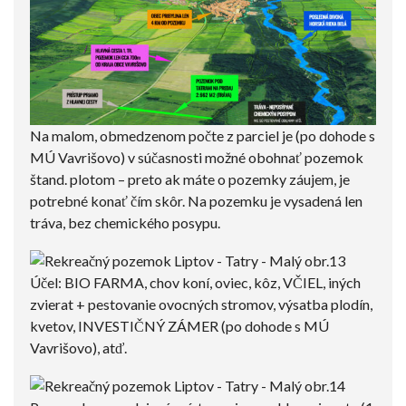
Na malom, obmedzenom počte z parciel je (po dohode s
MÚ Vavrišovo) v súčasnosti možné obohnať pozemok
štand. plotom – preto ak máte o pozemky záujem, je
potrebné konať čím skôr. Na pozemku je vysadená len
tráva, bez chemického posypu.
Účel: BIO FARMA, chov koní, oviec, kôz, VČIEL, iných
zvierat + pestovanie ovocných stromov, výsatba plodín,
kvetov, INVESTIČNÝ ZÁMER (po dohode s MÚ
Vavrišovo), atď.