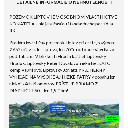
DETAILNÉ INFORMÁCIE O NEHNUTEĽNOSTI
POZEMOK LIPTOV JE V OSOBNOM VLASTNÍCTVE
KONATEĽA – nie je súčasťou štandardného portfólia
RK.
Predám investičný pozemok Liptov pri ceste, o výmere
2.662 m2 v srdci Liptova, len 700m od obce Vavrišovo
pod Tatrami. V blízkosti Hrad a kaštieľ Liptovský
Hrádok, Liptovský Peter, Dovalovo, rieka Belá, ATC
kemp Vavrišovo, Liptovský Ján atď. NÁDHERNÝ
VÝHĽAD NA VYSOKÉ AJ NÍZKE TATRY v dosahu len
niekoľkých kilometrov, PRÍSTUP PRIAMO Z
DIAĽNICE E50 – len 1,5-2km!