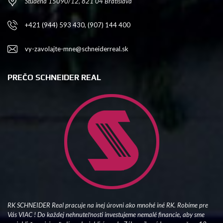
Studená 15090/12, 821 04 Bratislava
+421 (944) 593 430, (907) 144 400
vy-zavolajte-mne@schneiderreal.sk
PREČO SCHNEIDER REAL
RK SCHNEIDER Real pracuje na inej úrovni ako mnohé iné RK. Robíme pre
Vás VIAC ! Do každej nehnuteľnosti investujeme nemalé financie, aby sme