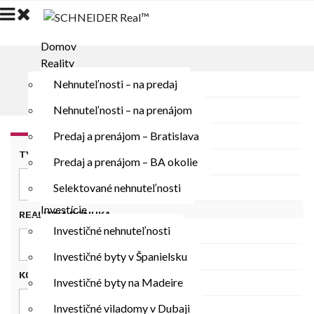
Domov
Reality
NAJVÄČŠÍ GOLF V SR
Nehnuteľnosti – na predaj
Nehnuteľnosti – na prenájom
Predaj a prenájom – Bratislava
TYP NEHNUTEĽNOSTI
Predaj a prenájom – BA okolie
Typ Nehnuteľnosti
Selektované nehnuteľnosti
Investície
REALITNÁ PONUKA
Investičné nehnuteľnosti
Realitná Ponuka
Investičné byty v Španielsku
KONEČNÁ CENA
(€)
Investičné byty na Madeire
Investičné viladomy v Dubaji