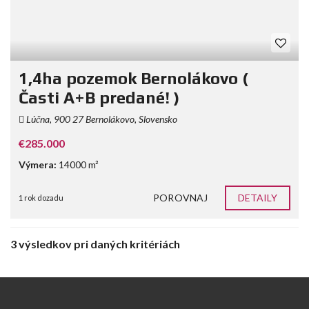
1,4ha pozemok Bernolákovo (
Časti A+B predané! )
Lúčna, 900 27 Bernolákovo, Slovensko
€285.000
Výmera:
14000 m²
POROVNAJ
DETAILY
1 rok dozadu
3 výsledkov pri daných kritériách