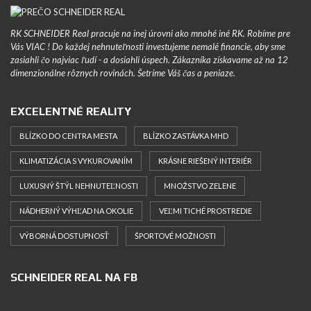
RK SCHNEIDER Real pracuje na inej úrovni ako mnohé iné RK. Robíme pre
Vás VIAC ! Do každej nehnuteľnosti investujeme nemalé financie, aby sme
zasiahli čo najviac ľudí - a dosiahli úspech. Zákazníka získavame až na 12
dimenzionálne rôznych rovinách. Šetríme Váš čas a peniaze.
EXCELENTNÉ REALITY
BLÍZKO DO CENTRA MESTA
BLÍZKO ZASTÁVKA MHD
KLIMATIZÁCIA S VYKUROVANÍM
KRÁSNE RIEŠENÝ INTERIÉR
LUXUSNÝ ŠTÝL NEHNUTEĽNOSTI
MNOŽSTVO ZELENE
NÁDHERNÝ VÝHĽAD NA OKOLIE
VEĽMI TICHÉ PROSTREDIE
VÝBORNÁ DOSTUPNOSŤ
ŠPORTOVÉ MOŽNOSTI
SCHNEIDER REAL NA FB