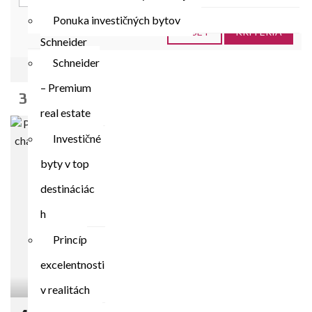
Ponuka investičných bytov
RESET
KRITÉRIÁ
Schneider
Schneider
HLADAŤ
– Premium
3 REALITNÝCH PONÚK
real estate
NA PREDAJ
EXKLUZÍVNE
Investičné
byty v top
destináciác
h
Princíp
excelentnosti
v realitách