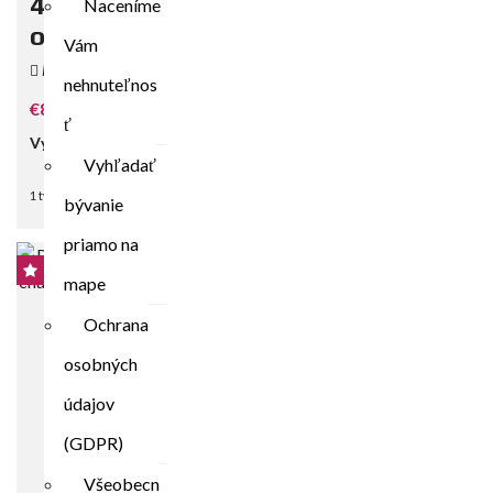
4153m2 pozemok Bernolákovo, pri
Naceníme
obci
Vám
Muškátová, 900 27 Bernolákovo, Slovensko
nehnuteľnos
€83.000
ť
Výmera:
4153 m²
Vyhľadať
POROVNAJ
DETAILY
1 týždeň dozadu
bývanie
priamo na
NA PREDAJ
EXKLUZÍVNE
mape
Ochrana
osobných
údajov
(GDPR)
Všeobecn