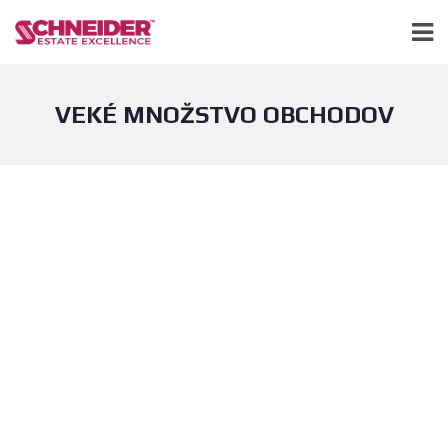
VEKÉ MNOŽSTVO OBCHODOV
Urobíme za Vás všetko potrebné aby sa Vaša nehnuteľnosť predala na
dnešnom trhu. Tak rýchlo ako je to len možné. A tak dobre ako sa len