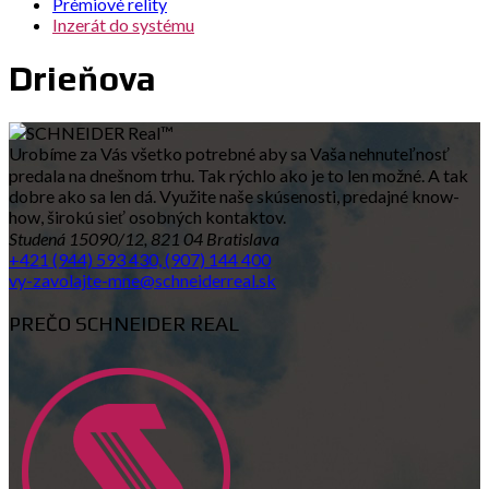
Prémiové relity
Inzerát do systému
Drieňova
Urobíme za Vás všetko potrebné aby sa Vaša nehnuteľnosť
predala na dnešnom trhu. Tak rýchlo ako je to len možné. A tak
dobre ako sa len dá. Využite naše skúsenosti, predajné know-
how, širokú sieť osobných kontaktov.
Studená 15090/12, 821 04 Bratislava
+421 (944) 593 430, (907) 144 400
vy-zavolajte-mne@schneiderreal.sk
PREČO SCHNEIDER REAL