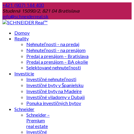
+421 (907) 144 400
Studená 15090/2, 821 04 Bratislava
info@schneiderreal.sk
Domov
Reality
Nehnuteľnosti – na predaj
Nehnuteľnosti – na prenájom
Predaj a prenájom – Bratislava
Predaj a prenájom – BA okolie
Selektované nehnuteľnosti
Investície
Investičné nehnuteľnosti
Investičné byty v Španielsku
Investičné byty na Madeire
Investičné viladomy v Dubaji
Ponuka investičných bytov
Schneider
Schneider –
Premium
real estate
Investičné