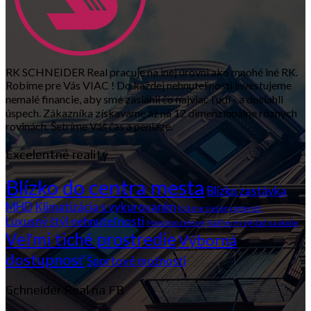
RK SCHNEIDER Real pracuje na inej úrovni ako mnohé iné RK.
Robíme pre Vás VIAC ! Do každej nehnuteľnosti investujeme
nemalé financie, aby sme zasiahli čo najviac ľudí - a dosiahli
úspech. Zákazníka získavame až na 12 dimenzionálne rôznych
rovinách. Šetríme Váš čas a peniaze.
Excelentné reality
Blízko do centra mesta
Blízko zastávka
MHD
Klimatizácia s vykurovaním
Krásne riešený interiér
Luxusný štýl nehnuteľnosti
Množstvo zelene
Nádherný výhľad na okolie
Veľmi tiché prostredie
Výborná
dostupnosť
Športové možnosti
Schneider Real na FB