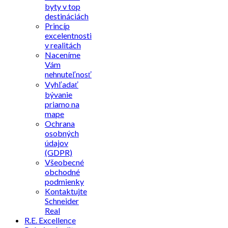
byty v top
destináciách
Princíp
excelentnosti
v realitách
Naceníme
Vám
nehnuteľnosť
Vyhľadať
bývanie
priamo na
mape
Ochrana
osobných
údajov
(GDPR)
Všeobecné
obchodné
podmienky
Kontaktujte
Schneider
Real
R.E. Excellence